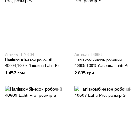
Артикул: L40604
Артикул: L40605
Напівкомбінезон робочий
Напівкомбінезон робочий
40604,100% бавовна Lahti Pro,
40605,100% бавовна Lahti Pro,
розмір S
розмір S
1 457 грн
2 835 грн