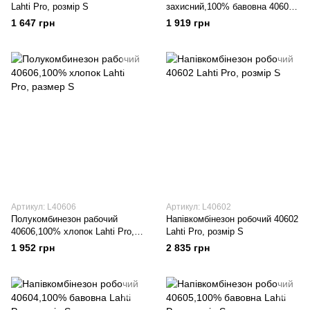
Lahti Pro, розмір S
захисний,100% бавовна 40601
Lahti Pro, розмір S
1 647 грн
1 919 грн
Артикул: L40606
Артикул: L40602
Полукомбинезон рабочий
Напівкомбінезон робочий 40602
40606,100% хлопок Lahti Pro,
Lahti Pro, розмір S
размер S
1 952 грн
2 835 грн