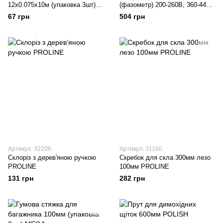
12х0.075х10м (упаковка 3шт)
(фазометр) 200-260В, 360-440В
MEGA
POLISH
67 грн
504 грн
Артикул: 32206
Артикул: 31160
Склоріз з дерев'яною ручкою
Скребок для скла 300мм лезо
PROLINE
100мм PROLINE
131 грн
282 грн