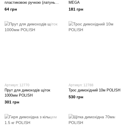
пластиковою ручкою (латунь)
MEGA
MEGA
64 грн
181 грн
Артикул: 12770
Артикул: 12788
Прут для димоходів щіток
Трос димохідний 10м POLISH
1000мм POLISH
530 грн
301 грн