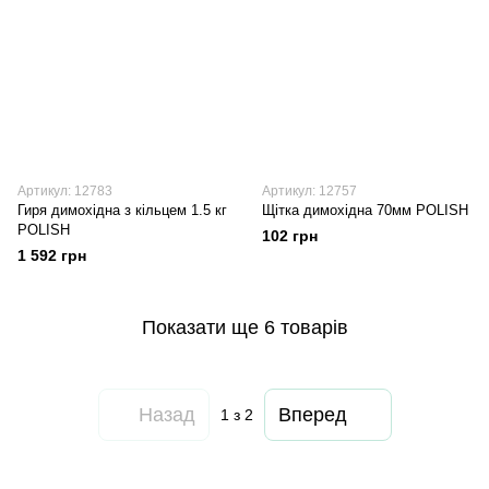
Артикул: 12783
Артикул: 12757
Гиря димохідна з кільцем 1.5 кг
Щітка димохідна 70мм POLISH
POLISH
102 грн
1 592 грн
Показати ще 6 товарів
Назад
Вперед
1
з 2