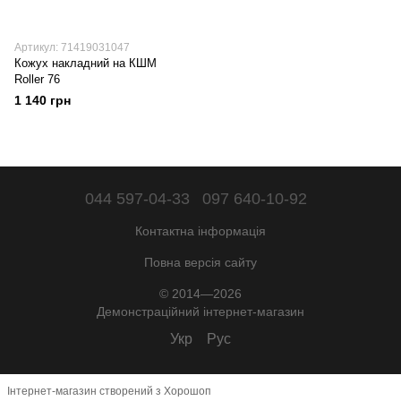
Артикул: 71419031047
Кожух накладний на КШМ
Roller 76
1 140 грн
044 597-04-33
097 640-10-92
Контактна інформація
Повна версія сайту
© 2014—2026
Демонстраційний інтернет-магазин
Укр
Рус
Інтернет-магазин створений з Хорошоп