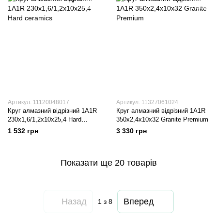
Артикул: 11120048017
Артикул: 11327061024
Круг алмазний вiдрiзний 1A1R
Круг алмазний вiдрiзний 1A1R
230x1,6/1,2x10x25,4 Hard
350x2,4x10x32 Granite Premium
ceramics
1 532 грн
3 330 грн
Показати ще 20 товарів
Назад
Вперед
1
з 8