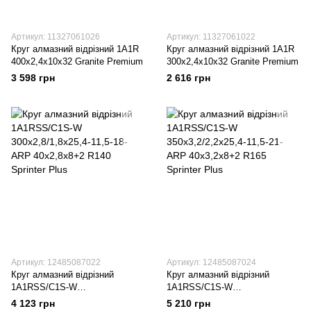
Артикул: 11327061026
Артикул: 11327061022
Круг алмазний вiдрiзний 1A1R
Круг алмазний вiдрiзний 1A1R
400x2,4x10x32 Granite Premium
300x2,4x10x32 Granite Premium
3 598 грн
2 616 грн
Артикул: 12485087022
Артикул: 12485087024
Круг алмазний вiдрiзний
Круг алмазний вiдрiзний
1A1RSS/C1S-W
1A1RSS/C1S-W
300x2,8/1,8x25,4-11,5-18-ARP
350x3,2/2,2x25,4-11,5-21-ARP
4 123 грн
5 210 грн