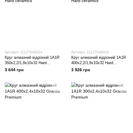
Артикул: 11127048024
Артикул: 11127048026
Круг алмазний вiдрiзний 1A1R
Круг алмазний вiдрiзний 1A1R
350x2,2/1,8x10x32 Hard
400x2,2/1,8x10x32 Hard
ceramics
ceramics
3 644 грн
3 926 грн