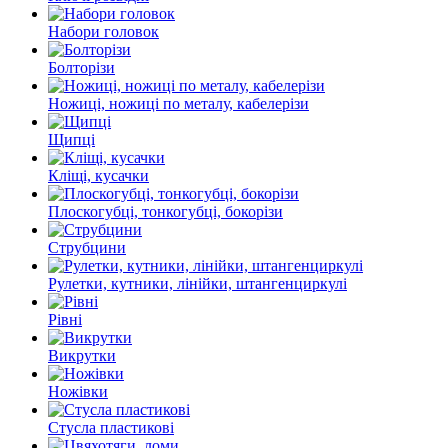
Набори головок
Болторізи
Ножиці, ножиці по металу, кабелерізи
Щипці
Кліщі, кусачки
Плоскогубці, тонкогубці, бокорізи
Струбцини
Рулетки, кутники, лінійки, штангенциркулі
Рівні
Викрутки
Ножівки
Стусла пластикові