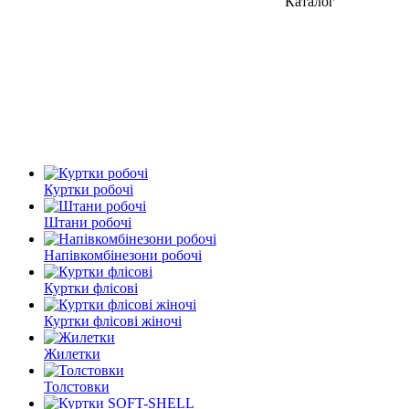
Каталог
Куртки робочі
Штани робочі
Напівкомбінезони робочі
Куртки флісові
Куртки флісові жіночі
Жилетки
Толстовки