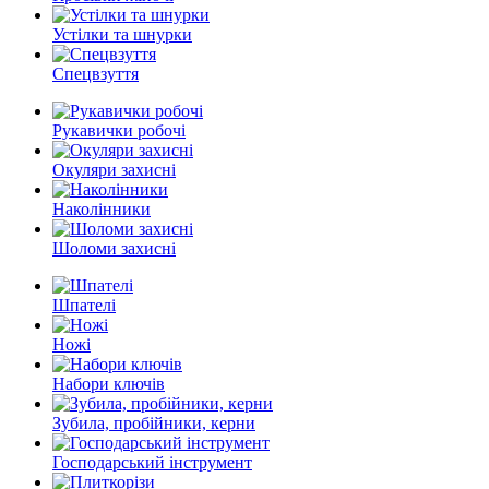
Устілки та шнурки
Спецвзуття
Рукавички робочі
Окуляри захисні
Наколінники
Шоломи захисні
Шпателі
Ножі
Набори ключів
Зубила, пробійники, керни
Господарський інструмент