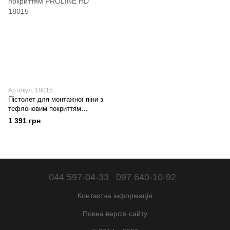
Артикул: 18015
Пістолет для монтажної піни з
тефлоновим покриттям
PROLINE HD 18015
1 391 грн
044 597-04-33
097 640-10-92
Контактна інформація
Повна версія сайту