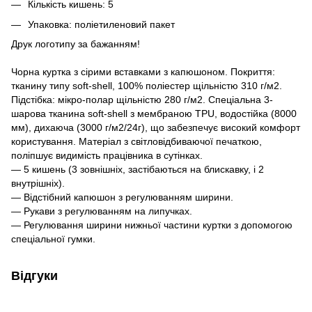
Кількість кишень: 5
Упаковка: поліетиленовий пакет
Друк логотипу за бажанням!
Чорна куртка з сірими вставками з капюшоном. Покриття:
тканину типу soft-shell, 100% поліестер щільністю 310 г/м2.
Підстібка: мікро-полар щільністю 280 г/м2. Спеціальна 3-
шарова тканина soft-shell з мембраною TPU, водостійка (8000
мм), дихаюча (3000 г/м2/24г), що забезпечує високий комфорт
користування. Матеріал з світловідбиваючої печаткою,
поліпшує видимість працівника в сутінках.
— 5 кишень (3 зовнішніх, застібаються на блискавку, і 2
внутрішніх).
— Відстібний капюшон з регулюванням ширини.
— Рукави з регулюванням на липучках.
— Регулювання ширини нижньої частини куртки з допомогою
спеціальної гумки.
Відгуки