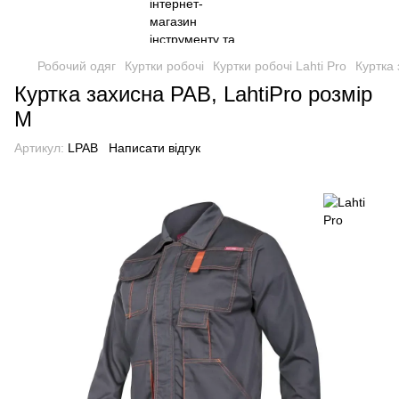
Робочий одяг
Куртки робочі
Куртки робочі Lahti Pro
Куртка 
Куртка захисна PAB, LahtiPro розмір
M
Артикул:
LPAB
Написати відгук