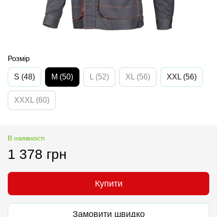
Розмір
S (48)
M (50)
L (52)
XL (56)
XXL (56)
XXXL (60)
В наявності
1 378 грн
Купити
Замовити швидко