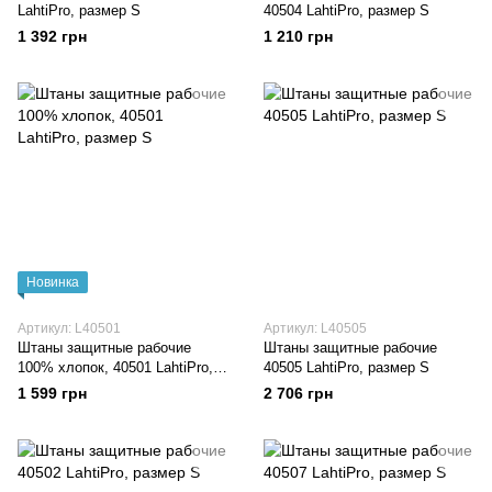
LahtiPro, размер S
40504 LahtiPro, размер S
1 392 грн
1 210 грн
Новинка
Артикул: L40501
Артикул: L40505
Штаны защитные рабочие
Штаны защитные рабочие
100% хлопок, 40501 LahtiPro,
40505 LahtiPro, размер S
размер S
1 599 грн
2 706 грн