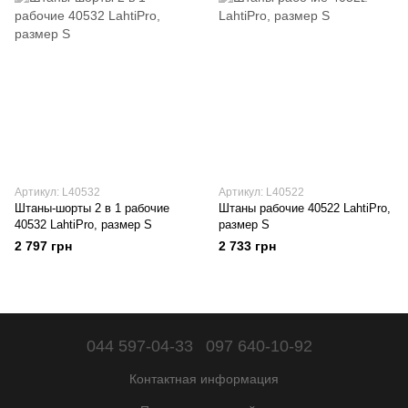
Артикул: L40532
Артикул: L40522
Штаны-шорты 2 в 1 рабочие
Штаны рабочие 40522 LahtiPro,
40532 LahtiPro, размер S
размер S
2 797 грн
2 733 грн
044 597-04-33
097 640-10-92
Контактная информация