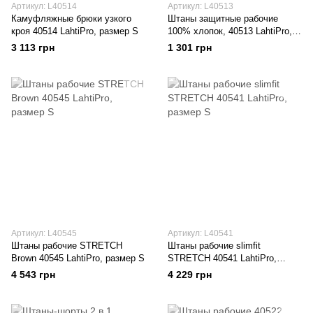
Артикул: L40514
Артикул: L40513
Камуфляжные брюки узкого
Штаны защитные рабочие
кроя 40514 LahtiPro, размер S
100% хлопок, 40513 LahtiPro,
размер S
3 113 грн
1 301 грн
Артикул: L40545
Артикул: L40541
Штаны рабочие STRETCH
Штаны рабочие slimfit
Brown 40545 LahtiPro, размер S
STRETCH 40541 LahtiPro,
размер S
4 543 грн
4 229 грн