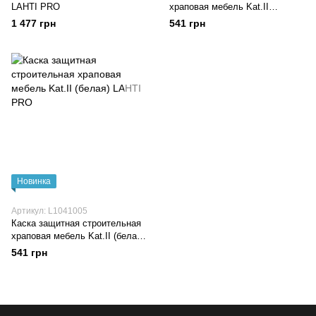
LAHTI PRO
храповая мебель Kat.II
(оранжевая) LAHTI PRO
1 477 грн
541 грн
Новинка
Артикул: L1041005
Каска защитная строительная
храповая мебель Kat.II (белая)
LAHTI PRO
541 грн