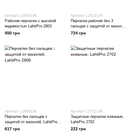
Артикул: L280310K
Артикул: L281210K
Рабочие перчатки с высокой
Перчатки рабочие без 3
видимостью LahtiPro 2803
пальцев с защитой от мазолей,
LahtiPro 2812
450 грн
724 грн
Артикул: L280610K
Артикул: L270210K
Перчатки без пальцев с
Защитные перчатки кожаные,
защитой от мазолей, LahtiPro
LahtiPro 2702
2806
617 грн
222 грн