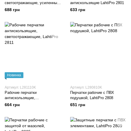
светоотражающие, усиленные,
антискользящие LahtiPro 2801
LahtiPro 2807
688 грн
633 грн
Новинка
Артикул: L281110K
Артикул: L280810K
Рабочие перчатки
Перчатки рабочие с ПВХ
антискользящие,
подушкой, LahtiPro 2808
светоотражающие, LahtiPro
664 грн
651 грн
2811