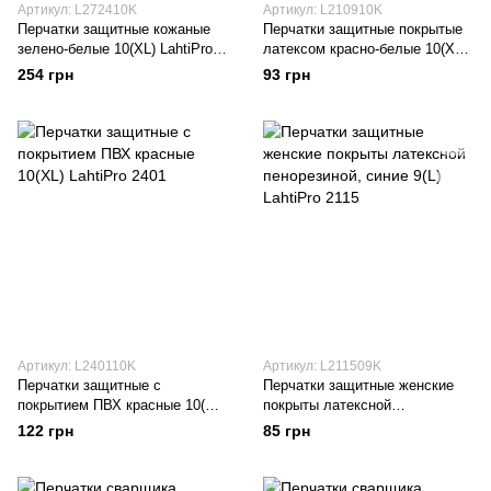
Артикул: L272410K
Артикул: L210910K
Перчатки защитные кожаные
Перчатки защитные покрытые
зелено-белые 10(XL) LahtiPro
латексом красно-белые 10(XL)
2724
LahtiPro 2109
254 грн
93 грн
Артикул: L240110K
Артикул: L211509K
Перчатки защитные с
Перчатки защитные женские
покрытием ПВХ красные 10(XL)
покрыты латексной
LahtiPro 2401
пенорезиной, синие 9(L)
122 грн
85 грн
LahtiPro 2115