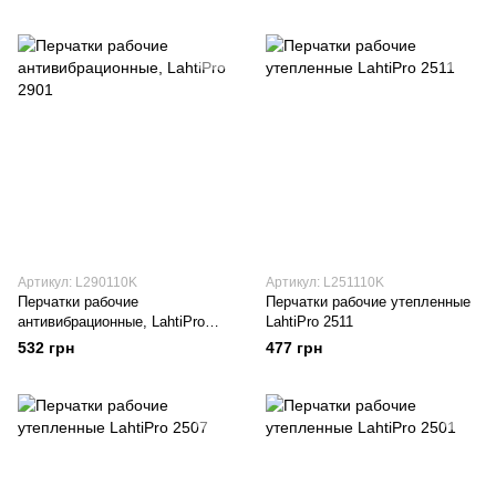
Артикул: L290110K
Артикул: L251110K
Перчатки рабочие
Перчатки рабочие утепленные
антивибрационные, LahtiPro
LahtiPro 2511
2901
532 грн
477 грн