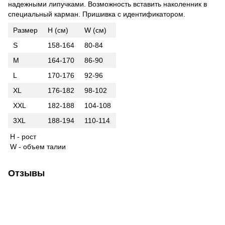
надежными липучками. Возможность вставить наколенник в
специальный карман. Пришивка с идентификатором.
Размер
H (cм)
W (cм)
S
158-164
80-84
M
164-170
86-90
L
170-176
92-96
XL
176-182
98-102
XXL
182-188
104-108
3XL
188-194
110-114
H - рост
W - объем талии
Отзывы