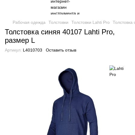
Рабочая одежда
Толстовки
Толстовки Lahti Pro
Толстовка 
Толстовка синяя 40107 Lahti Pro,
размер L
Артикул:
L4010703
Оставить отзыв