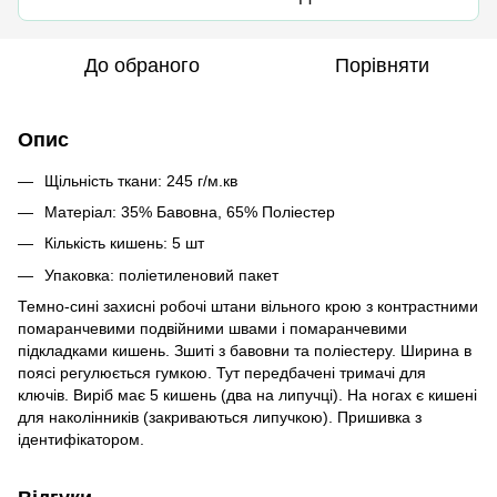
До обраного
Порівняти
Опис
Щільність ткани: 245 г/м.кв
Матеріал: 35% Бавовна, 65% Поліестер
Кількість кишень: 5 шт
Упаковка: поліетиленовий пакет
Темно-сині захисні робочі штани вільного крою з контрастними
помаранчевими подвійними швами і помаранчевими
підкладками кишень. Зшиті з бавовни та поліестеру. Ширина в
поясі регулюється гумкою. Тут передбачені тримачі для
ключів. Виріб має 5 кишень (два на липучці). На ногах є кишені
для наколінників (закриваються липучкою). Пришивка з
ідентифікатором.