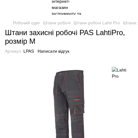
Робочий одяг
Штани робочі
Штани робочі Lahti Pro
Штани з
Штани захисні робочі PAS LahtiPro,
розмір M
Артикул:
LPAS
Написати відгук