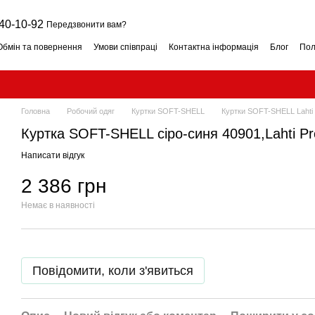
40-10-92
Передзвонити вам?
Обмін та повернення
Умови співпраці
Контактна інформація
Блог
Пол
Головна
Робочий одяг
Куртки SOFT-SHELL
Куртки SOFT-SHELL Lahti
Куртка SOFT-SHELL сіро-синя 40901,Lahti Pr
Написати відгук
2 386 грн
Немає в наявності
Повідомити, коли з'явиться