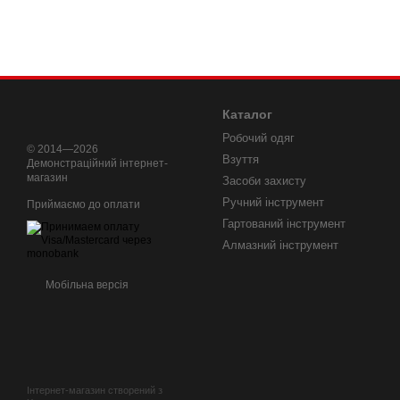
Каталог
Робочий одяг
© 2014—2026
Взуття
Демонстраційний інтернет-
магазин
Засоби захисту
Ручний інструмент
Приймаємо до оплати
Гартований інструмент
Алмазний інструмент
Мобільна версія
Інтернет-магазин створений з