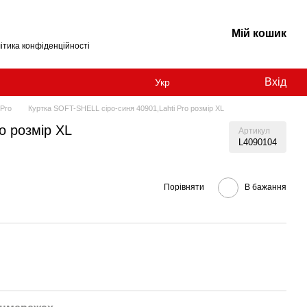
Мій кошик
ітика конфіденційності
Вхід
Укр
 Pro
Куртка SOFT-SHELL сіро-синя 40901,Lahti Pro розмір XL
o розмір XL
Артикул
L4090104
Порівняти
В бажання