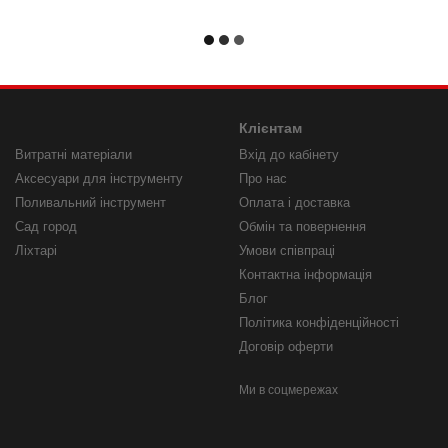
Клієнтам
Витратні матеріали
Вхід до кабінету
Аксесуари для інструменту
Про нас
Поливальний інструмент
Оплата і доставка
Сад город
Обмін та повернення
Ліхтарі
Умови співпраці
Контактна інформація
Блог
Політика конфіденційності
Договір оферти
Ми в соцмережах