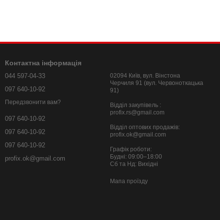
Контактна інформація
044 597-04-33
02094 Київ, вул. Вінстона
Черчиля 91 (вул. Червоноткацька
097 640-10-92
91)
Передзвонити вам?
Відділ закупівель :
profix.rs@gmail.com
097 640-10-92
Відділ оптових продажів:
097 640-10-92
profix.ok@gmail.com
097 640-10-92
Графік роботи:
Будні: 09:00–18:00
profix.ok@gmail.com
Сб та Нд: Вихідні
Мапа проїзду